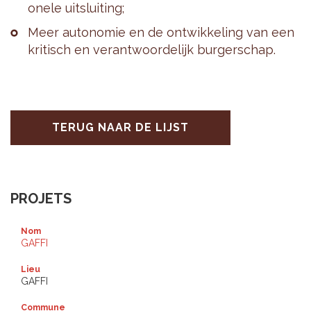
o­ne­le uit­slui­ting;
Meer au­to­no­mie en de ont­wik­ke­ling van een
kri­tisch en ver­ant­woor­de­lijk bur­ger­schap.
TERUG NAAR DE LIJST
PROJETS
Nom
GAFFI
Lieu
GAFFI
Commune