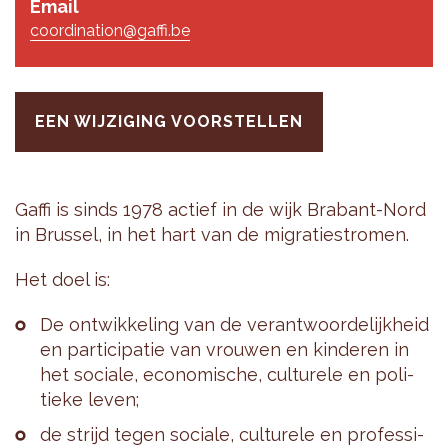
Email
coordination@gaffi.be
EEN WIJZIGING VOORSTELLEN
Gaffi is sinds 1978 ac­tief in de wijk Bra­bant-Nord
in Brus­sel, in het hart van de mi­gra­tie­stro­men.
Het doel is:
De ont­wik­ke­ling van de ver­ant­woor­de­lijk­heid
en par­ti­ci­pa­tie van vrou­wen en kin­de­ren in
het so­ci­a­le, eco­no­mi­sche, cul­tu­re­le en po­li­
tie­ke leven;
de strijd tegen so­ci­a­le, cul­tu­re­le en pro­fes­si­