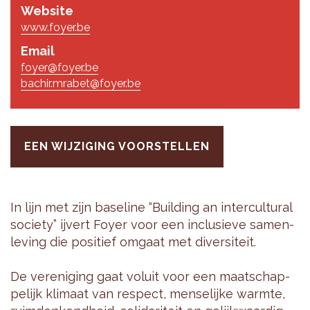
Website
www.foyer.be
Email
foyer@foyer.be
bachir.mrabet@foyer.be
EEN WIJZIGING VOORSTELLEN
In lijn met zijn ba­se­li­ne “Buil­ding an in­ter­cul­tu­ral
so­ci­e­ty” ij­vert Foyer voor een in­clu­sie­ve sa­men­
le­ving die po­si­tief om­gaat met di­ver­si­teit.
De ver­e­ni­ging gaat vol­uit voor een maat­schap­
pe­lijk kli­maat van res­pect, men­se­lij­ke warm­te,