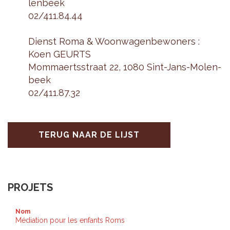
len­beek
02/411.84.44
Dienst Roma & Woon­wa­gen­be­wo­ners :
Koen GEURTS
Mom­maerts­straat 22, 1080 Sint-Jans-Mo­len­
beek
02/411.87.32
TERUG NAAR DE LIJST
PROJETS
Nom
Médiation pour les enfants Roms