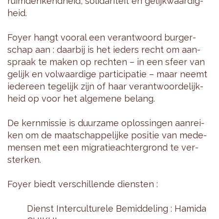
ruim­den­kend­heid, so­li­da­ri­teit en ge­lijk­waar­dig­
heid.
Foyer hangt voor­al een ver­ant­woord bur­ger­
schap aan : daar­bij is het ie­ders recht om aan­
spraak te maken op rech­ten – in een sfeer van
ge­lijk en vol­waar­di­ge par­ti­ci­pa­tie – maar neemt
ie­der­een te­ge­lijk zijn of haar ver­ant­woor­de­lijk­
heid op voor het al­ge­me­ne be­lang.
De kern­mis­sie is duur­za­me op­los­sin­gen aan­rei­
ken om de maat­schap­pe­lij­ke po­si­tie van me­de­
men­sen met een mi­gra­tie­ach­ter­grond te ver­
ster­ken.
Foyer biedt ver­schil­len­de dien­sten :
Dienst In­ter­cul­tu­re­le Be­mid­de­ling : Ha­mi­da