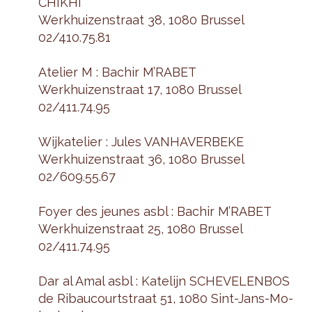
CHIK­HI
Werk­hui­zen­straat 38, 1080 Brus­sel
02/410.75.81
Ate­lier M : Ba­chir M’RABET
Werk­hui­zen­straat 17, 1080 Brus­sel
02/411.74.95
Wijka­te­lier : Jules VAN­HA­VER­BE­KE
Werk­hui­zen­straat 36, 1080 Brus­sel
02/609.55.67
Foyer des jeu­nes asbl : Ba­chir M’RABET
Werk­hui­zen­straat 25, 1080 Brus­sel
02/411.74.95
Dar al Amal asbl : Ka­te­lijn SCHE­VE­LEN­BOS
de Ri­bau­court­straat 51, 1080 Sint-Jans-Mo­