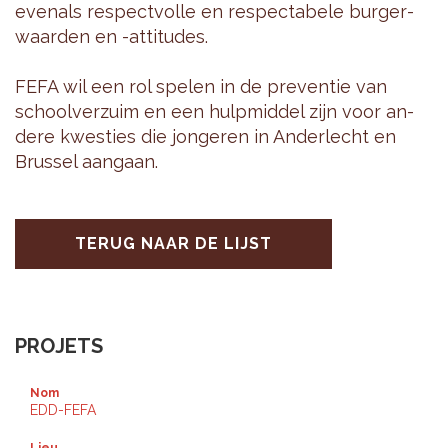
even­als res­pect­vol­le en res­pec­ta­be­le bur­ger­
waar­den en -at­ti­tu­des.
FEFA wil een rol spe­len in de pre­ven­tie van
school­ver­zuim en een hulp­mid­del zijn voor an­
de­re kwes­ties die jon­ge­ren in An­der­lecht en
Brus­sel aan­gaan.
TERUG NAAR DE LIJST
PROJETS
Nom
EDD-FEFA
Lieu