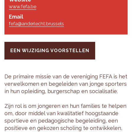
www.fefa.be
Email
fefa@anderlecht.brussels
EEN WIJZIGING VOORSTELLEN
De pri­mai­re mis­sie van de ver­e­ni­ging FEFA is het
ver­wel­ko­men en be­ge­lei­den van jonge spor­ters
in hun op­lei­ding, bur­ger­schap en so­ci­a­li­sa­tie.
Zijn rol is om jon­ge­ren en hun fa­mi­lies te hel­pen
om, door mid­del van kwa­li­ta­tief hoog­staan­de
spor­tie­ve en pe­da­go­gi­sche be­ge­lei­ding, een
po­si­tie­ve en ge­ko­zen scho­ling te ont­wik­ke­len,