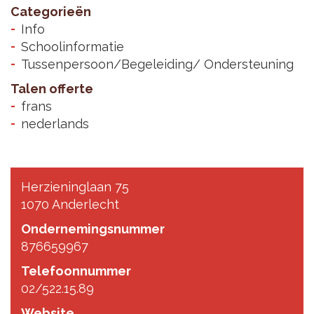
Categorieën
Info
Schoolinformatie
Tussenpersoon/Begeleiding/ Ondersteuning
Talen offerte
frans
nederlands
Herzieninglaan 75
1070 Anderlecht
Ondernemingsnummer
876659967
Telefoonnummer
02/522.15.89
Website