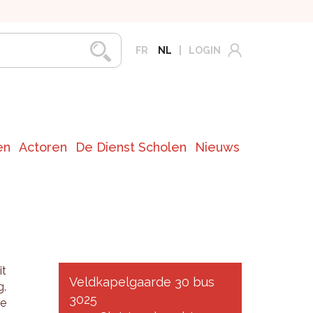
FR
NL
LOGIN
en
Actoren
De Dienst Scholen
Nieuws
it
Veldkapelgaarde 30 bus
g.
3025
ie