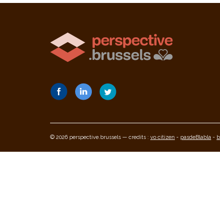
© 2026 perspective.brussels — credits :
vo citizen
-
pasdeBlabla
-
b