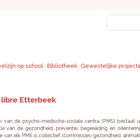
welzijn op school
Bibliotheek
Gewestelijke project
libre Etterbeek
 van de psy­cho-me­di­sche-so­ci­a­le cen­tra (PMS) be­staat u
tie van de ge­zond­heid, pre­ven­tie, be­ge­lei­ding en oriënte­rin
e van elk PMS is col­lec­tief (com­mis­sies-ge­zond­heid, ani­ma­t