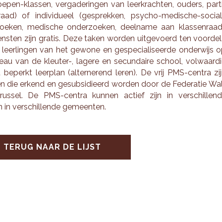
­pen-klas­sen, ver­ga­de­rin­gen van leer­krach­ten, ou­ders, par­t
e­raad) of in­di­vi­du­eel (ge­sprek­ken, psy­cho-me­di­sche-so­ci­a­
zoe­ken, me­di­sche on­der­zoe­ken, deel­na­me aan klas­sen­raad
n­sten zijn gra­tis. Deze taken wor­den uit­ge­voerd ten voor­de­
eer­lin­gen van het ge­wo­ne en ge­spe­ci­a­li­seer­de on­der­wijs 
veau van de kleu­ter-, la­ge­re en se­cun­dai­re school, vol­waar­d
be­perkt leer­plan (al­ter­ne­rend leren). De vrij PMS-cen­tra zi
en die er­kend en ge­sub­si­di­eerd wor­den door de Fe­de­ra­tie Wa
Brus­sel. De PMS-cen­tra kun­nen ac­tief zijn in ver­schil­len­
 in ver­schil­len­de ge­meen­ten.
TERUG NAAR DE LIJST