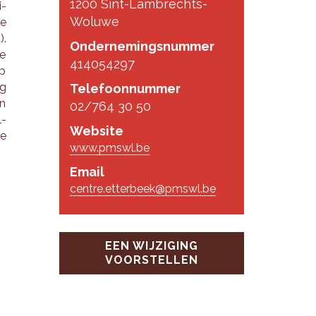
1200 Sint-Lambrechts-
i­
Woluwe
le
).
Ondernemingsnummer
le
414054297
op
ig
Telefoonnummer
jn
02/764 30 50
l­
Website
de
www.pmswl.be
Email
centre.etterbeek@pmswl.be
EEN WIJZIGING
VOORSTELLEN