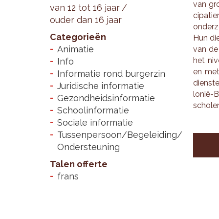
van groe
van 12 tot 16 jaar
ci­pa­ti
ouder dan 16 jaar
on­der­
Categorieën
Hun die
Animatie
van de l
het ni­
Info
en met 
Informatie rond burgerzin
dien­st
Juridische informatie
lo­nië-
Gezondheidsinformatie
scho­len
Schoolinformatie
Sociale informatie
Tussenpersoon/Begeleiding/
Ondersteuning
Talen offerte
frans