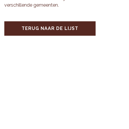
ver­schil­len­de ge­meen­ten.
TERUG NAAR DE LIJST