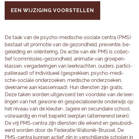
EEN WIJZIGING VOORSTELLEN
De taak van de psy­cho-me­di­sche-so­ci­a­le cen­tra (PMS)
be­staat uit pro­mo­tie van de ge­zond­heid, pre­ven­tie, be­
ge­lei­ding en oriënte­ring. De actie van elk PMS is col­lec­
tief (com­mis­sies-ge­zond­heid, ani­ma­tie van groe­pen-
klas­sen, ver­ga­de­rin­gen van leer­krach­ten, ou­ders, par­ti­ci­
pa­tie­raad) of in­di­vi­du­eel (ge­sprek­ken, psy­cho-me­di­
sche-so­ci­a­le on­der­zoe­ken, me­di­sche on­der­zoe­ken,
deel­na­me aan klas­sen­raad). Hun dien­sten zijn gra­tis.
Deze taken wor­den uit­ge­voerd ten voor­de­le van de leer­
lin­gen van het ge­wo­ne en ge­spe­ci­a­li­seer­de on­der­wijs op
het ni­veau van de kleu­ter-, la­ge­re en se­cun­dai­re school,
vol­waar­dig en met be­perkt leer­plan (al­ter­ne­rend leren).
De vrij PMS-cen­tra zijn dien­sten die er­kend en ge­sub­si­di­
eerd wor­den door de Fe­de­ra­tie Wal­lo­nië-Brus­sel. De
PMS-cen­tra kun­nen ac­tief zijn in ver­schil­len­de scho­len in