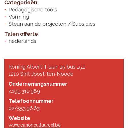
Categorieën
Pedagogische tools
Vorming
Steun aan de projecten / Subsidies
Talen offerte
nederlands
Koning Albert II-laan 15 bus 15.1
1210 Sint-Joost-ten-Noode
Ondernemingsnummer
2.199.310.989
Telefoonnummer
02/553.96.63
Website
www.canoncultuurcel.be