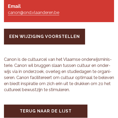
Email
canon@ond.vlaanderen.be
EEN WIJZIGING VOORSTELLEN
Canon is de cul­tuur­cel van het Vlaam­se on­der­wijs­mi­nis­
te­rie. Canon wil brug­gen slaan tus­sen cul­tuur en on­der­
wijs via in on­der­zoek, over­leg en stu­die­da­gen te or­ga­ni­
se­ren. Canon fa­ci­li­te­reert om cul­tuur op­ti­maal te be­le­ven
en biedt in­spi­ra­tie om zich erin uit te druk­ken om zo het
cul­tu­reel be­wust­zijn te sti­mu­le­ren.
TERUG NAAR DE LIJST