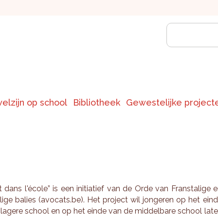
welzijn op school
Bibliotheek
Gewestelijke project
 dans l'école” is een ini­ti­a­tief van de Orde van Frans­ta­li­ge 
­li­ge ba­lies (avo­cats.be). Het pro­ject wil jon­ge­ren op het ein
la­ge­re school en op het einde van de mid­del­ba­re school lat