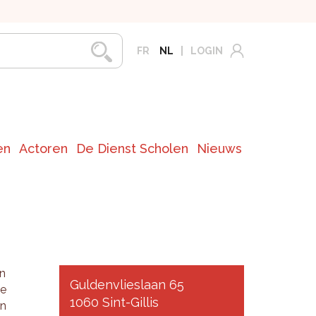
FR
NL
LOGIN
en
Actoren
De Dienst Scholen
Nieuws
en
Guldenvlieslaan 65
de
1060 Sint-Gillis
en