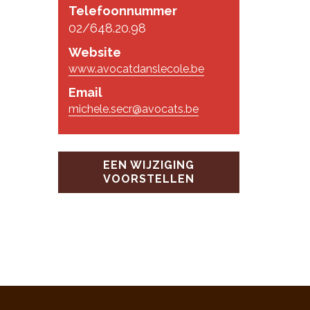
Telefoonnummer
02/648.20.98
Website
www.avocatdanslecole.be
Email
michele.secr@avocats.be
EEN WIJZIGING
VOORSTELLEN