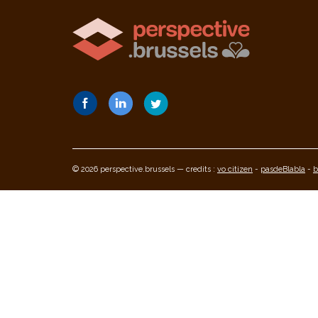
© 2026 perspective.brussels — credits :
vo citizen
-
pasdeBlabla
-
b