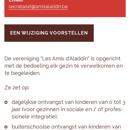
secretariat@amisaladdin.be
EEN WIJZIGING VOORSTELLEN
De ver­e­ni­ging "Les Amis d'Alad­din" is op­ge­richt
met de be­doe­ling elk gezin te ver­wel­ko­men en
te be­ge­lei­den.
Ze zet op:
da­ge­lijk­se ont­vangst van kin­de­ren van 0 tot 3
jaar (voor ge­zin­nen in so­ci­a­le en / of pro­fes­
si­o­ne­le in­te­gra­tie);
bui­ten­school­se ont­vangst van kin­de­ren van