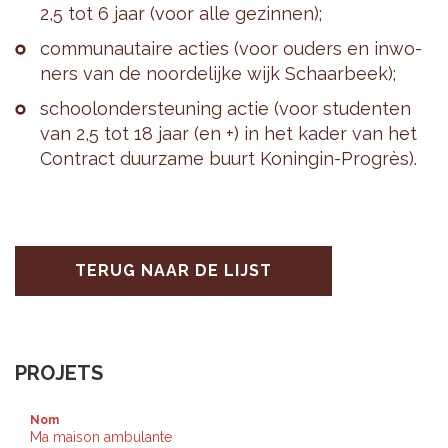
2,5 tot 6 jaar (voor alle ge­zin­nen);
com­mu­nau­tai­re ac­ties (voor ou­ders en in­wo­
ners van de noor­de­lij­ke wijk Schaar­beek);
school­on­der­steu­ning actie (voor stu­den­ten
van 2,5 tot 18 jaar (en +) in het kader van het
Con­tract duur­za­me buurt Ko­nin­gin-Progrès).
TERUG NAAR DE LIJST
PROJETS
Nom
Ma maison ambulante