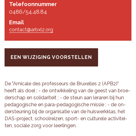
Telefoonnummer
0486/54.48.84
Email
contact@arbxl2.org
EEN WIJZIGING VOORSTELLEN
De "Ami­ca­le des pro­fes­seurs de Bruxel­les 2 (APB2)"
heeft als doel : - de ont­wik­ke­ling van de geest van broe­
der­schap en so­li­da­ri­teit ; - de steun aan le­ra­ren bij hun
pe­da­go­gi­sche en para-pe­da­go­gi­sche mis­sie ; - de on­
der­steu­ning bij de or­ga­ni­sa­tie van de huis­werk­klas, het
DAS-pro­ject, school­rei­zen, sport- en cul­tu­re­le ac­ti­vi­tei­
ten, so­ci­a­le zorg voor leer­lin­gen.