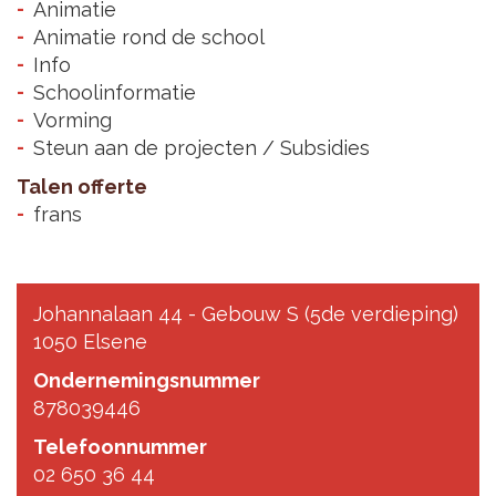
Animatie
Animatie rond de school
Info
Schoolinformatie
Vorming
Steun aan de projecten / Subsidies
Talen offerte
frans
Johannalaan 44 - Gebouw S (5de verdieping)
1050 Elsene
Ondernemingsnummer
878039446
Telefoonnummer
02 650 36 44