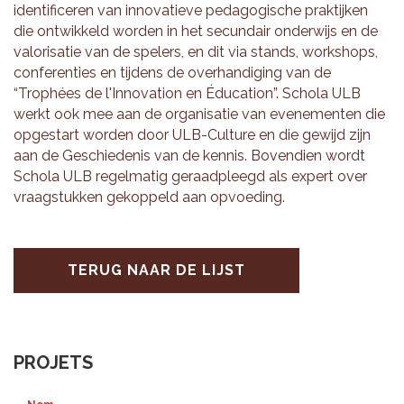
iden­ti­fi­ce­ren van in­no­va­tie­ve pe­da­go­gi­sche prak­tij­ken
die ont­wik­keld wor­den in het se­cun­dair on­der­wijs en de
va­lo­ri­sa­tie van de spe­lers, en dit via stands, work­shops,
con­fe­ren­ties en tij­dens de over­han­di­ging van de
“Trophées de l'In­no­va­ti­on en Édu­ca­ti­on”. Scho­la ULB
werkt ook mee aan de or­ga­ni­sa­tie van eve­ne­men­ten die
op­ge­start wor­den door ULB-Cul­tu­re en die ge­wijd zijn
aan de Ge­schie­de­nis van de ken­nis. Bo­ven­dien wordt
Scho­la ULB re­gel­ma­tig ge­raad­pleegd als ex­pert over
vraag­stuk­ken ge­kop­peld aan op­voe­ding.
TERUG NAAR DE LIJST
PROJETS