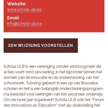
Website
www.schola-ulb.be
Email
info@schola-ulb.be
EEN WIJZIGING VOORSTELLEN
Scho­la ULB is een ver­e­ni­ging zon­der winst­oog­merk die
ac­ties voert rond op­voe­ding, in het bij­zon­der bin­nen het
do­mein van de in­no­va­tie en de on­der­steu­ning van het
school­werk. Tu­to­ring ge­beurt in een op vier Brus­sel­se
scho­len en het is een be­lang­rijk on­der­steu­nings­pro­gram­
ma be­doeld voor leer­lin­gen van het se­cun­dair on­der­wijs.
Om de twee jaar or­ga­ni­seert Scho­la ULB ook het “Forum
des In­no­va­ti­ons en Édu­ca­ti­on” met als doel­stel­ling het