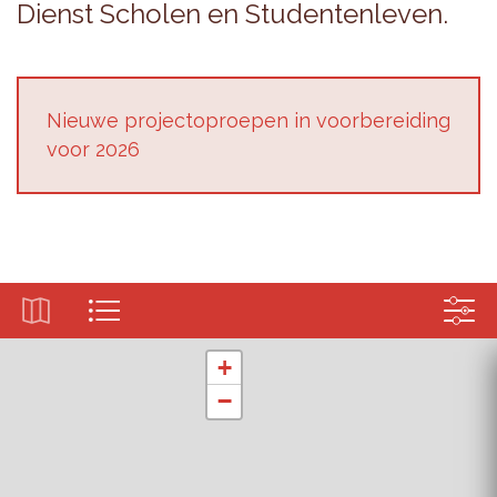
Dienst Scho­len en Stu­den­ten­le­ven.
Nieu­we pro­jec­top­roe­pen in voor­be­rei­ding
voor 2026
+
−