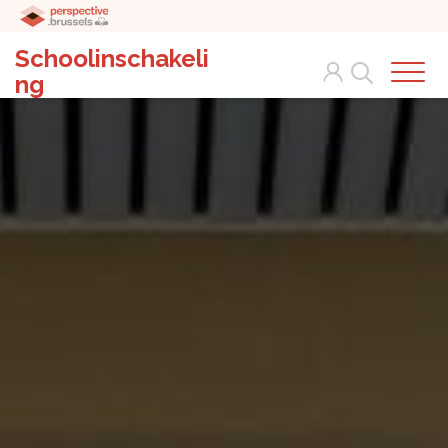
Schoolinschakeli
Search
ng