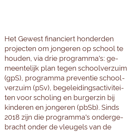
Het Ge­west fi­nan­ciert hon­der­den
pro­jec­ten om jon­ge­ren op school te
hou­den, via drie pro­gram­ma's: ge­
meen­te­lijk plan tegen school­ver­zuim
(gpS), pro­gram­ma pre­ven­tie school­
ver­zuim (pSv), be­ge­lei­dings­ac­ti­vi­tei­
ten voor scho­ling en bur­ger­zin bij
kin­de­ren en jon­ge­ren (pbSb). Sinds
2018 zijn die pro­gram­ma's on­der­ge­
bracht onder de vleu­gels van de