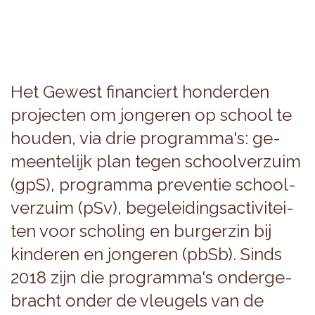
Het Ge­west fi­nan­ciert hon­der­den
pro­jec­ten om jon­ge­ren op school te
hou­den, via drie pro­gram­ma's: ge­
meen­te­lijk plan tegen school­ver­zuim
(gpS), pro­gram­ma pre­ven­tie school­
ver­zuim (pSv), be­ge­lei­dings­ac­ti­vi­tei­
ten voor scho­ling en bur­ger­zin bij
kin­de­ren en jon­ge­ren (pbSb). Sinds
2018 zijn die pro­gram­ma's on­der­ge­
bracht onder de vleu­gels van de