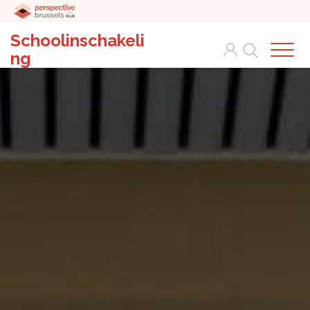
Schoolinschakeli
Search
ng