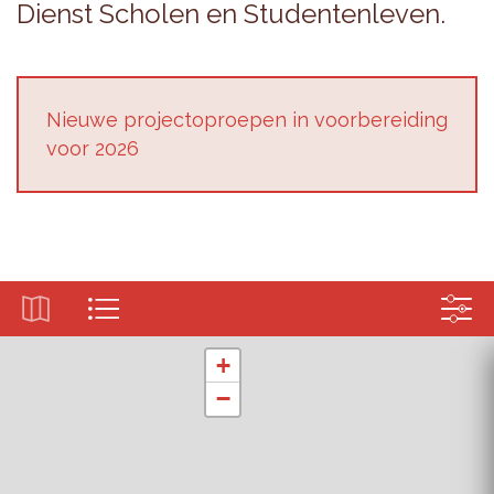
Dienst Scho­len en Stu­den­ten­le­ven.
Nieu­we pro­jec­top­roe­pen in voor­be­rei­ding
voor 2026
+
−