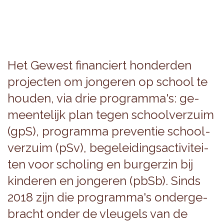
Het Ge­west fi­nan­ciert hon­der­den
pro­jec­ten om jon­ge­ren op school te
hou­den, via drie pro­gram­ma's: ge­
meen­te­lijk plan tegen school­ver­zuim
(gpS), pro­gram­ma pre­ven­tie school­
ver­zuim (pSv), be­ge­lei­dings­ac­ti­vi­tei­
ten voor scho­ling en bur­ger­zin bij
kin­de­ren en jon­ge­ren (pbSb). Sinds
2018 zijn die pro­gram­ma's on­der­ge­
bracht onder de vleu­gels van de