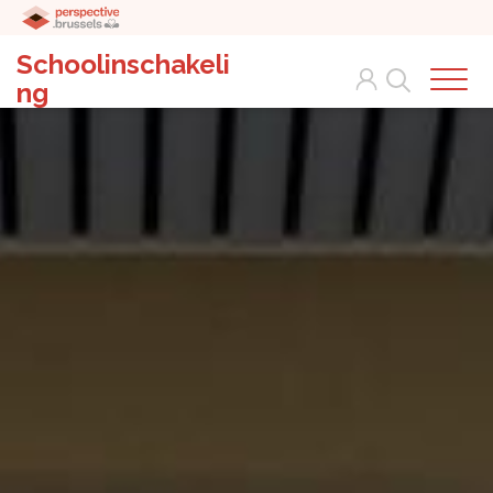
Schoolinschakeli
Search
ng