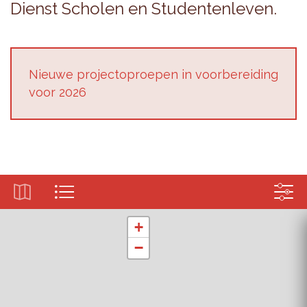
Dienst Scho­len en Stu­den­ten­le­ven.
Nieu­we pro­jec­top­roe­pen in voor­be­rei­ding
voor 2026
+
−