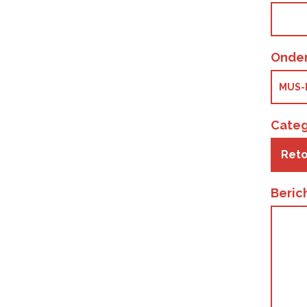
Onde
Categ
Reto
Beric