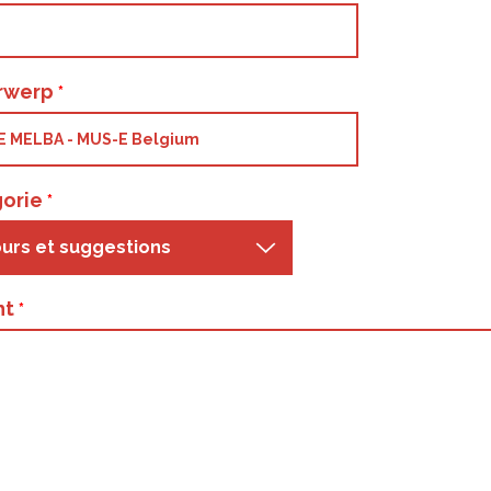
rwerp
orie
urs et suggestions
ht