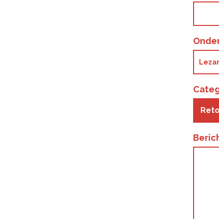
Onde
Categ
Reto
Beric