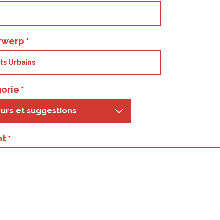
rwerp
orie
urs et suggestions
ht