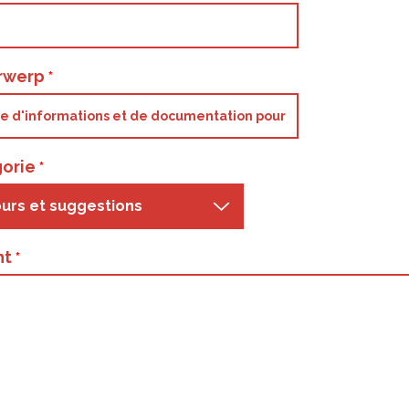
rwerp
orie
urs et suggestions
ht