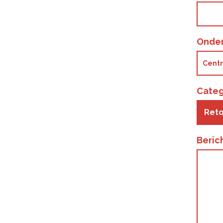
Onde
Categ
Reto
Beric