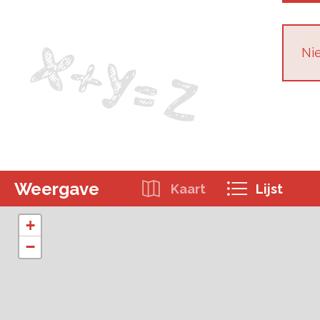
Nie
Weergave
Kaart
Lijst
+
−