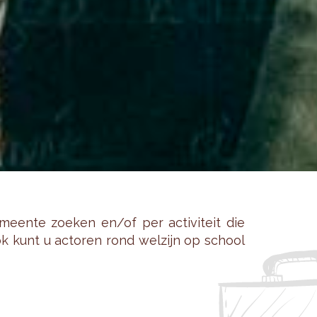
een­te zoe­ken en/of per ac­ti­vi­teit die
 Ook kunt u ac­to­ren rond wel­zijn op school