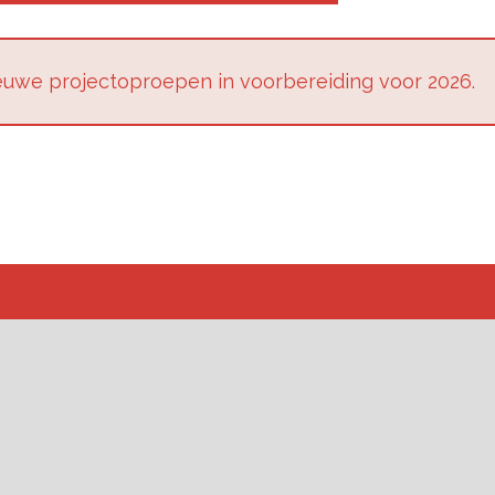
u­we pro­jec­top­roe­pen in voor­be­rei­ding voor 2026.