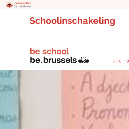
Schoolinschakeling
abc - 