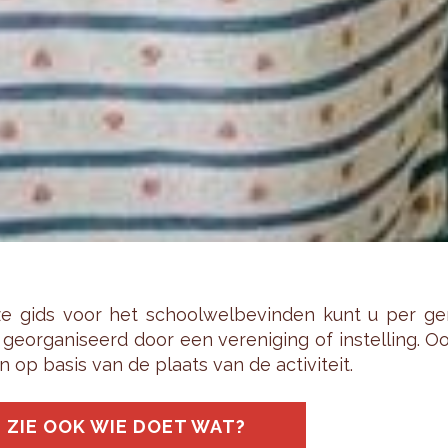
e gids voor het school­wel­be­vin­den kunt u per ge­m
ge­or­ga­ni­seerd door een ver­e­ni­ging of in­stel­ling.
n op basis van de plaats van de ac­ti­vi­teit.
ZIE OOK WIE DOET WAT?