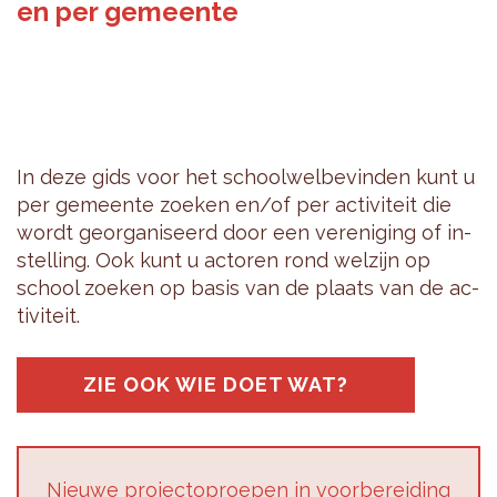
en per gemeente
In deze gids voor het school­wel­be­vin­den kunt u
per ge­meen­te zoe­ken en/of per ac­ti­vi­teit die
wordt ge­or­ga­ni­seerd door een ver­e­ni­ging of in­
stel­ling. Ook kunt u ac­to­ren rond wel­zijn op
school zoe­ken op basis van de plaats van de ac­
ti­vi­teit.
ZIE OOK WIE DOET WAT?
Nieu­we pro­jec­top­roe­pen in voor­be­rei­ding