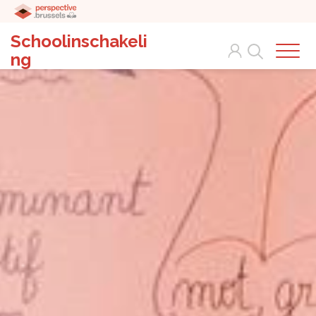
Schoolinschakeli
Search
ng