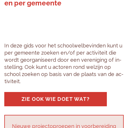
en per gemeente
In deze gids voor het school­wel­be­vin­den kunt u
per ge­meen­te zoe­ken en/of per ac­ti­vi­teit die
wordt ge­or­ga­ni­seerd door een ver­e­ni­ging of in­
stel­ling. Ook kunt u ac­to­ren rond wel­zijn op
school zoe­ken op basis van de plaats van de ac­
ti­vi­teit.
ZIE OOK WIE DOET WAT?
Nieu­we pro­jec­top­roe­pen in voor­be­rei­ding