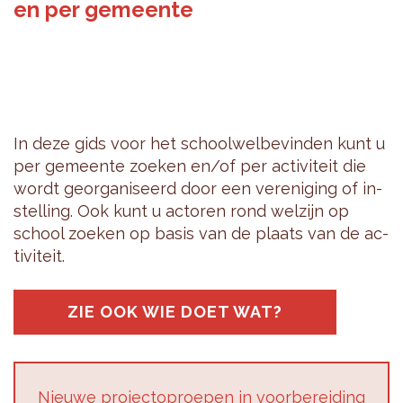
en per gemeente
In deze gids voor het school­wel­be­vin­den kunt u
per ge­meen­te zoe­ken en/of per ac­ti­vi­teit die
wordt ge­or­ga­ni­seerd door een ver­e­ni­ging of in­
stel­ling. Ook kunt u ac­to­ren rond wel­zijn op
school zoe­ken op basis van de plaats van de ac­
ti­vi­teit.
ZIE OOK WIE DOET WAT?
Nieu­we pro­jec­top­roe­pen in voor­be­rei­ding