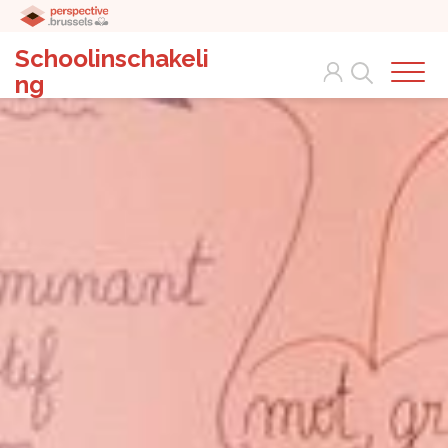
Schoolinschakeli
Search
ng