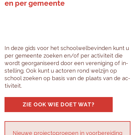
en per gemeente
In deze gids voor het school­wel­be­vin­den kunt u
per ge­meen­te zoe­ken en/of per ac­ti­vi­teit die
wordt ge­or­ga­ni­seerd door een ver­e­ni­ging of in­
stel­ling. Ook kunt u ac­to­ren rond wel­zijn op
school zoe­ken op basis van de plaats van de ac­
ti­vi­teit.
ZIE OOK WIE DOET WAT?
Nieu­we pro­jec­top­roe­pen in voor­be­rei­ding